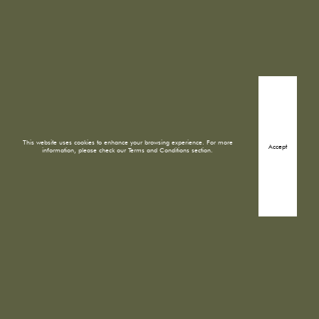
This website uses cookies to enhance your browsing experience. For more
Accept
information, please check our Terms and Conditions section.