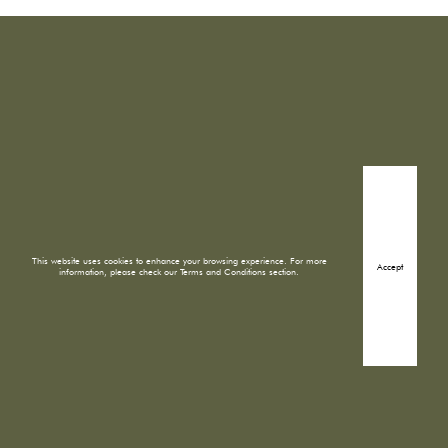
This website uses cookies to enhance your browsing experience. For more
Accept
information, please check our Terms and Conditions section.