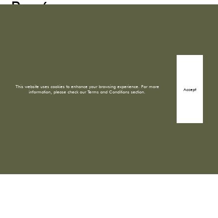
Recámara
Prototipos
This website uses cookies to enhance your browsing experience. For more
Accept
information, please check our Terms and Conditions section.
Dirección
Cto. Interior Melchor Ocampo 193, Verónica Anzúres,
Miguel Hidalgo, 11300 Ciudad de México, CDMX
Correo
ventas@torrealhena.mx
Teléfono
55 5007 5349