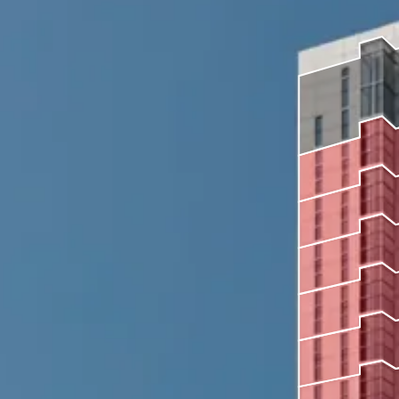
Más Información
Más Información
Más Información
Vendido
Más Información
Más Información
Más Información
Vendido