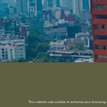
2005
6,479,190.26
2105
6,479,190.26
2205
6,529,190.26
2305
6,529,190.26
2405
6,609,190.26
2505
6,609,190.26
2605
6,659,190.26
This website uses cookies to enhance your browsing 
2705
6,659,190.26