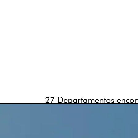
27
Departamentos encon
205
6,329,190.26
305
6,329,190.26