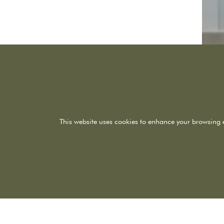
Tipo 01 | 1 Recámara
Tipo 02 | 1 Recámara
This website uses cookies to enhance your browsing 
Tipo 03 | 1 Recámara
Tipo 04 | 3 Recámaras
Tipo 05 | 2 Recámaras
Tipo 06 | 2 Recámaras
Tipo 07 | 2 Recámaras
Tipo 08 | 1 Recámara