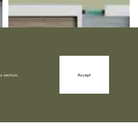
Accept
s section.