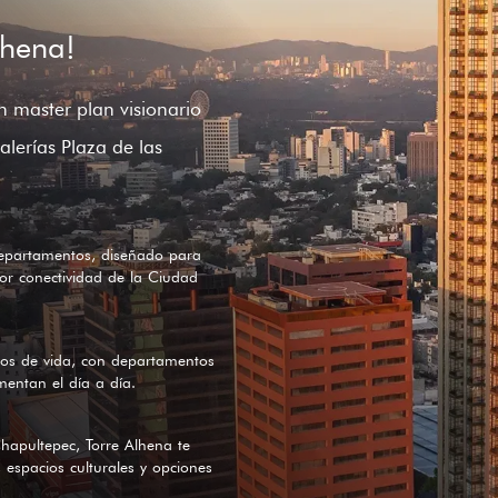
lhena!
n master plan visionario
lerías Plaza de las
 departamentos, diseñado para
or conectividad de la Ciudad
los de vida, con departamentos
mentan el día a día.
apultepec, Torre Alhena te
 espacios culturales y opciones