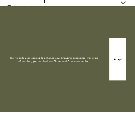
Recámara
Prototipos
This website uses cookies to enhance your browsing experience. For more
Accept
information, please check our Terms and Conditions section.
Dirección
Cto. Interior Melchor Ocampo 193, Verónica Anzúres,
Miguel Hidalgo, 11300 Ciudad de México, CDMX
Correo
ventas@torrealhena.mx
Teléfono